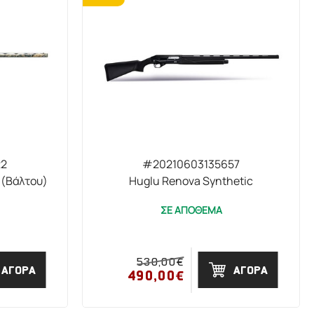
22
#20210603135657
5 (Βάλτου)
Huglu Renova Synthetic
ΣΕ ΑΠΟΘΕΜΑ
530,00€
ΑΓΟΡΑ
ΑΓΟΡΑ
490,00€