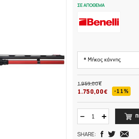
ΣΕ ΑΠΟΘΕΜΑ
* Μήκος κάννης
61cm
1.959,00€
-11%
1.750,00€
66cm
Π
SHARE: