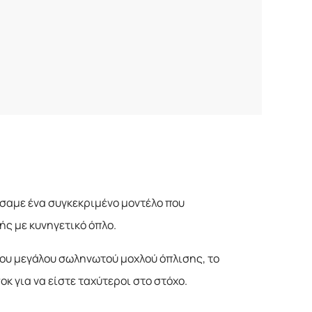
γήσαμε ένα συγκεκριμένο μοντέλο που
ς με κυνηγετικό όπλο.
ου μεγάλου σωληνωτού μοχλού όπλισης, το
κ για να είστε ταχύτεροι στο στόχο.