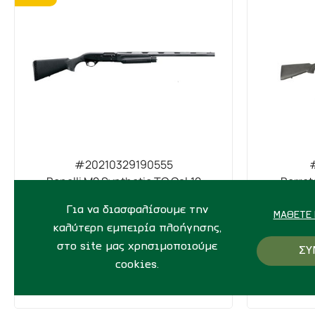
#20210329190555
Benelli M2 Synthetic TC Cal.12
Berret
ΣΕ ΑΠΟΘΕΜΑ
Για να διασφαλίσουμε την
ΜΆΘΕΤΕ 
καλύτερη εμπειρία πλοήγησης,
στο site μας χρησιμοποιούμε
ΣΥ
1.583,00€
cookies.
79
ΑΓΟΡΑ
1.070,00€