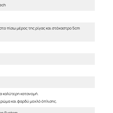
ech
στο πίσω μέρος της ρίγας και στόχαστρο 5cm
α καλύτερη κατανομή.
χρώμα και φαρδύ μοχλό όπλισης.
ven System