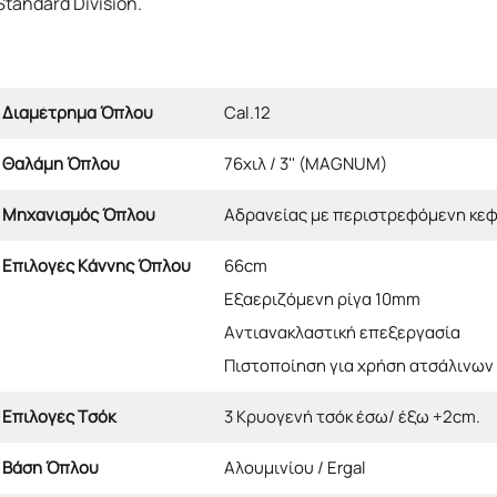
tandard Division.
Διαμέτρημα Όπλου
Cal.12
Θαλάμη Όπλου
76χιλ / 3'' (MAGNUM)
Μηχανισμός Όπλου
Αδρανείας με περιστρεφόμενη κε
Επιλογές Κάννης Όπλου
66cm
Εξαεριζόμενη ρίγα 10mm
Αντιανακλαστική επεξεργασία
Πιστοποίηση για χρήση ατσάλινων
Επιλογές Τσόκ
3 Κρυογενή τσόκ έσω/ έξω +2cm.
Βάση Όπλου
Αλουμινίου / Ergal