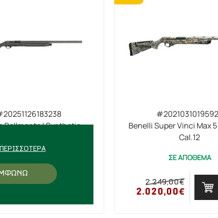
#20251126183238
#202103101959
a Bellmonte I Synthetic
Benelli Super Vinci Max 
Cal.12
ΑΜΕΣΑ ΔΙΑΘΕΣΙΜΟ
ΠΕΡΙΣΣΌΤΕΡΑ
ΣΕ ΑΠΟΘΕΜΑ
ΜΦΩΝΩ
2.249,00€
0,00€
ΑΓΟΡΑ
2.020,00€