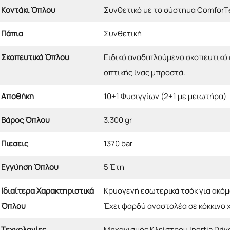
Κοντάκι Όπλου
Συνθετικό με το σύστημα ComforT
Πάπια
Συνθετική
Σκοπευτικά Όπλου
Ειδικό αναδιπλούμενο σκοπευτικό 
οπτικής ίνας μπροστά.
Αποθήκη
10+1 Φυσιγγίων (2+1 με μειωτήρα)
Βάρος Όπλου
3.300 gr
Πιέσεις
1370 bar
Εγγύηση Όπλου
5 Έτη
Ιδιαίτερα Χαρακτηριστικά
Κρυογενή εσωτερικά τσόκ για ακόμ
Όπλου
Έχει φαρδύ αναστολέα σε κόκκινο 
Τεχνολογίες
Μηχανισμός Κλείστρου Inertia Dri