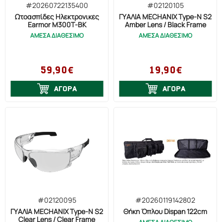
Vega (1)
#20260722135400
#02120105
Ωτοασπίδες Ηλεκτρονικές
ΓΥΑΛΙΑ MECHANIX Type-N S2
Yong Fa (3)
Earmor M300T-BK
Amber Lens / Black Frame
ΑΜΕΣΑ ΔΙΑΘΕΣΙΜΟ
ΑΜΕΣΑ ΔΙΑΘΕΣΙΜΟ
Αετός (2)
Πέρβο (3)
59,90€
19,90€
ΑΓΟΡΑ
ΑΓΟΡΑ
#02120095
#20260119142802
ΓΥΑΛΙΑ MECHANIX Type-N S2
Θήκη Όπλου Dispan 122cm
Clear Lens / Clear Frame