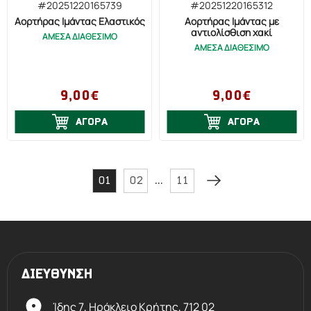
#20251220165739
#20251220165312
Αορτήρας Ιμάντας Ελαστικός
Αορτήρας Ιμάντας με
αντιολίσθιση χακί
ΑΜΕΣΑ ΔΙΑΘΕΣΙΜΟ
ΑΜΕΣΑ ΔΙΑΘΕΣΙΜΟ
9,00€
9,00€
ΑΓΟΡΑ
ΑΓΟΡΑ
...
01
02
11
ΔΙΕΥΘΥΝΣΗ
Ίδης 7, Ηράκλειο Kρήτης,
712 02