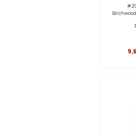
#20
Birchwood
9,