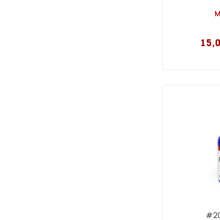
Μ
15,
#20