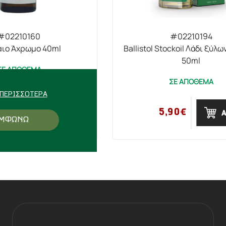
#02210160
#02210194
αιο Άχρωμο 40ml
Ballistol Stockoil Λάδι ξύλω
50ml
ΣΕ ΑΠΟΘΕΜΑ
ΣΕ ΑΠΟΘΕΜΑ
ΠΕΡΙΣΣΌΤΕΡΑ
30€
5,90€
ΑΓΟΡΑ
ΜΦΩΝΩ