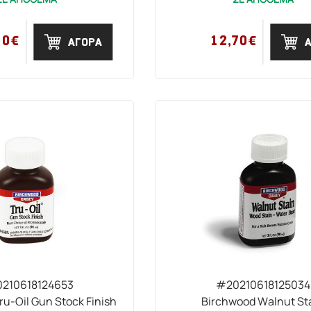
90€
12,70€
ΑΓΟΡΑ
210618124653
#20210618125034
u-Oil Gun Stock Finish
Birchwood Walnut St