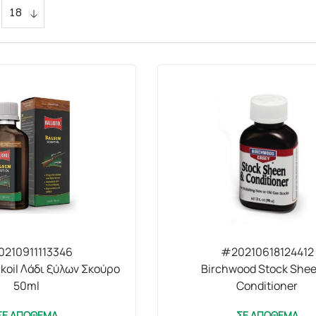
210911113346
#20210618124412
ockoil Λάδι ξύλων Σκούρο
Birchwood Stock She
50ml
Conditioner
ΣΕ ΑΠΟΘΕΜΑ
ΣΕ ΑΠΟΘΕΜΑ