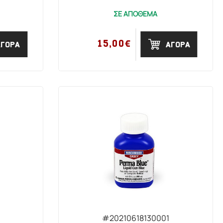
ΣΕ ΑΠΟΘΕΜΑ
15,00€
ΑΓΟΡΑ
ΑΓΟΡΑ
#20210618130001