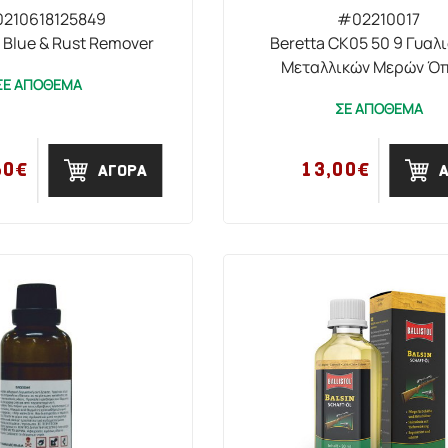
210618125849
#02210017
 Blue & Rust Remover
Beretta CK05 50 9 Γυαλ
Μεταλλικών Μερών Ό
ΣΕ ΑΠΟΘΕΜΑ
ΣΕ ΑΠΟΘΕΜΑ
60€
13,00€
ΑΓΟΡΑ