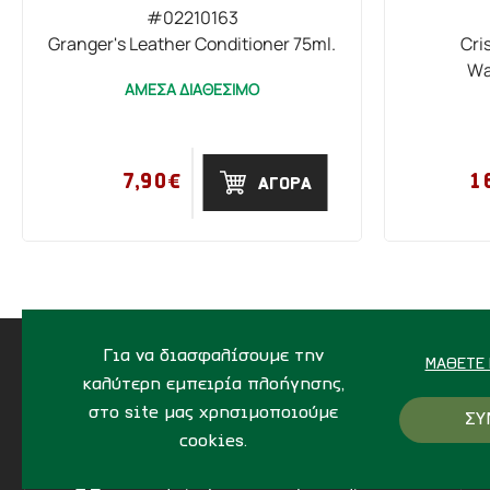
#02210163
Granger's Leather Conditioner 75ml.
Cri
Wa
ΑΜΕΣΑ ΔΙΑΘΕΣΙΜΟ
7,90€
1
ΑΓΟΡΑ
Για να διασφαλίσουμε την
ΜΆΘΕΤΕ 
καλύτερη εμπειρία πλοήγησης,
στο site μας χρησιμοποιούμε
ΣΥ
ΔΙΕΥΘΥΝΣΗ
cookies.
Ίδης 7, Ηράκλειο Kρήτης,
712