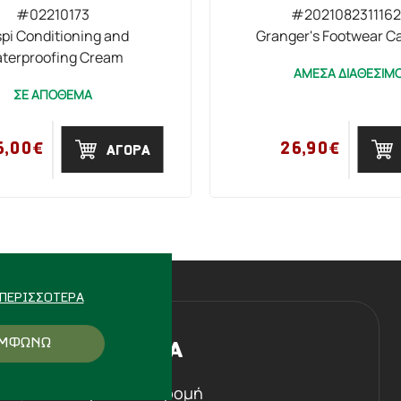
#02210173
#2021082311162
spi Conditioning and
Granger's Footwear Ca
terproofing Cream
ΑΜΕΣΑ ΔΙΑΘΕΣΙΜ
ΣΕ ΑΠΟΘΕΜΑ
6,00€
26,90€
ΑΓΟΡΑ
ΠΕΡΙΣΣΌΤΕΡΑ
ΜΦΩΝΩ
Η ΕΤΑΙΡΕΙΑ
Ιστορική αναδρομή