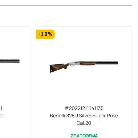
-10%
1
#20221211 141135
et
Benelli 828U Silver Super Pose
Cal.20
ΣΕ ΑΠΟΘΕΜΑ