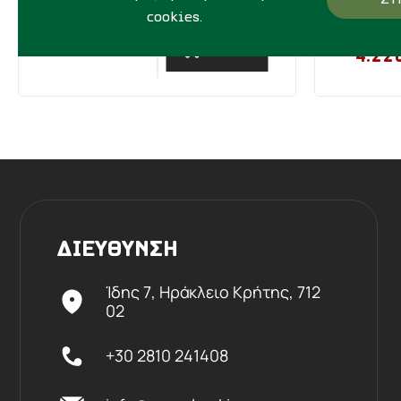
cookies.
4.7
1.810,00€
ΑΓΟΡΑ
4.22
ΔΙΕΥΘΥΝΣΗ
Ίδης 7, Ηράκλειο Kρήτης,
712
02
+30 2810 241408