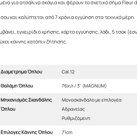
ένα για ατσάλινα σκάγια και φέρουν το σχετικό σήμα Fleur d
 σου και καλύπτεται από 7 χρόνια εγγύηση στα τεχνικά μέρη.
άνει, εγχειρίδιο χρήσης, κάρτα εγγύησης, λάδι, 5 τσοκ (έσω
ύχοι κάννης κατόπιν ζήτησης.
Διαμέτρημα Όπλου
Cal.12
Θαλάμη Όπλου
76χιλ / 3'' (MAGNUM)
Μηχανισμός Σκανδάλης
Μονοσκάνδαλο με επιλογέα
Όπλου
Αδρανείας
Ρυθμιζόμενη
Επιλογές Κάννης Όπλου
71cm