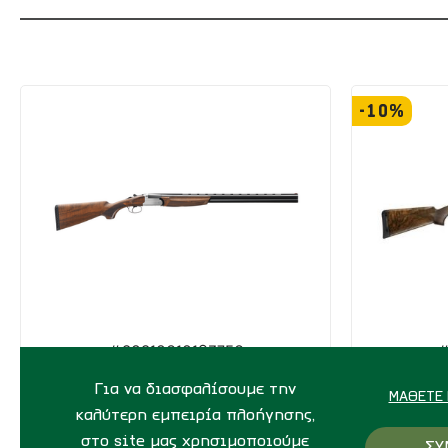
-10%
#20210610193756
#
Franchi Feeling Alluminium Alloy C12
Benelli 82
Για να διασφαλίσουμε την
ΜΆΘΕΤΕ 
ΣΕ ΑΠΟΘΕΜΑ
καλύτερη εμπειρία πλοήγησης,
στο site μας χρησιμοποιούμε
ΣΥ