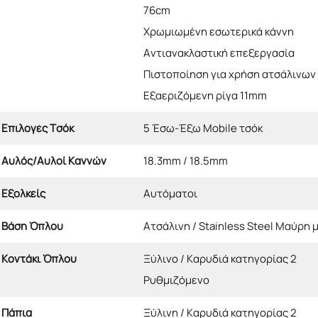
76cm
Χρωμιωμένη εσωτερικά κάννη
Αντιανακλαστική επεξεργασία
Πιστοποίηση για χρήση ατσάλινων
Εξαεριζόμενη ρίγα 11mm
Επιλογές Τσόκ
5 Έσω-Έξω Mobile τσόκ
Αυλός/Αυλοί Καννών
18.3mm / 18.5mm
Εξολκείς
Αυτόματοι
Βάση Όπλου
Ατσάλινη / Stainless Steel Μαύρη 
Κοντάκι Όπλου
Ξύλινο / Καρυδιά κατηγορίας 2
Ρυθμιζόμενο
Πάπια
Ξύλινη / Καρυδιά κατηγορίας 2