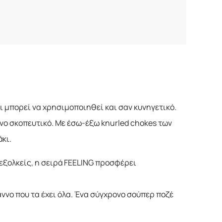
ι μπορεί να χρησιμοποιηθεί και σαν κυνηγετικό.
κινο σκοπευτικό. Με έσω-έξω knurled chokes των
κι.
εξολκείς, η σειρά FEELING προσφέρει
ννο που τα έχει όλα. Ένα σύγχρονο σούπερ ποζέ