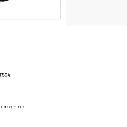
2XLarge
3XLarge
 TS04
ς του χρήστη