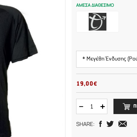
ΑΜΕΣΑ ΔΙΑΘΕΣΙΜΟ
* Μεγέθη Ένδυσης (Ρο
Small
19,00€
Medium
Π
Large
SHARE:
XLarge