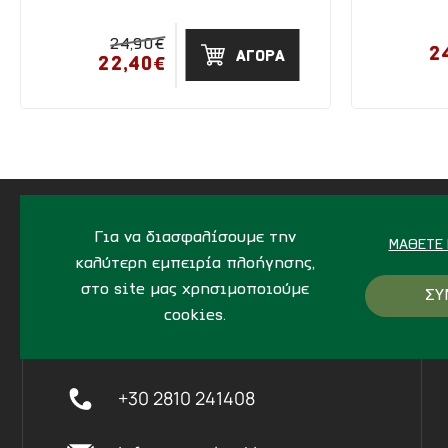
24,90€
2
ΑΓΟΡΑ
22,40€
Για να διασφαλίσουμε την
ΜΆΘΕΤΕ 
καλύτερη εμπειρία πλοήγησης,
ΔΙΕΥΘΥΝΣΗ
στο site μας χρησιμοποιούμε
ΣΥ
cookies.
Ίδης 7, Ηράκλειο Kρήτης,
712
02
+30 2810 241408