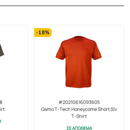
-10%
8
#20210616093605
irt
Gamo T-Tech Honeycome Short Slv
T-Shirt
Ο
ΣΕ ΑΠΟΘΕΜΑ