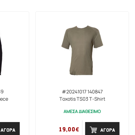
39
#20241017 140847
eece
Toxotis TS03 T-Shirt
ΑΜΕΣΑ ΔΙΑΘΕΣΙΜΟ
19,00€
ΑΓΟΡΑ
ΑΓΟΡΑ