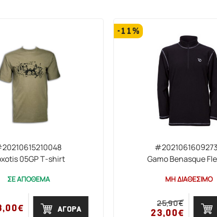
-11%
20210615210048
#202106160927
xotis 05GP T-shirt
Gamo Benasque Fl
ΣΕ ΑΠΟΘΕΜΑ
ΜΗ ΔΙΑΘΕΣΙΜΟ
25,90€
3,00€
ΑΓΟΡΑ
23,00€