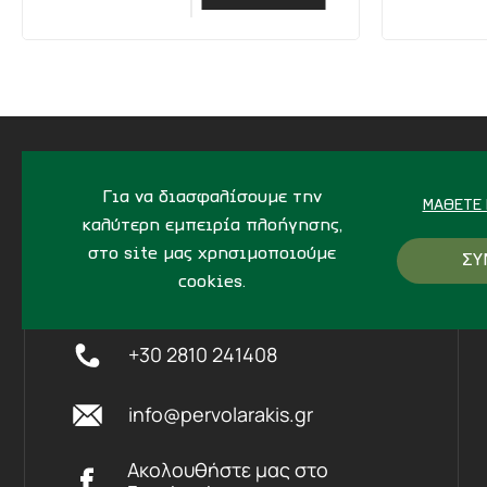
Για να διασφαλίσουμε την
ΜΆΘΕΤΕ 
ΔΙΕΥΘΥΝΣΗ
καλύτερη εμπειρία πλοήγησης,
στο site μας χρησιμοποιούμε
ΣΥ
Ίδης 7, Ηράκλειο Kρήτης,
712
cookies.
02
+30 2810 241408
info@pervolarakis.gr
Ακολουθήστε μας στο