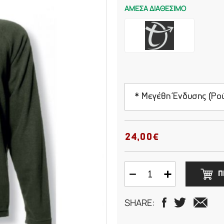
ΑΜΕΣΑ ΔΙΑΘΕΣΙΜΟ
* Μεγέθη Ένδυσης (Ρο
Small
24,00€
Medium
Π
Large
SHARE:
XLarge