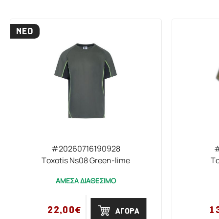
ΝΕΟ
#20260716190928
#
Toxotis Ns08 Green-lime
To
ΑΜΕΣΑ ΔΙΑΘΕΣΙΜΟ
22,00€
1
ΑΓΟΡΑ