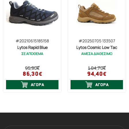
#20210615185158
#20250705 133507
Lytos Rapid Blue
Lytos Cosmic Low Tac
ΣΕ ΑΠΟΘΕΜΑ
ΑΜΕΣΑ ΔΙΑΘΕΣΙΜΟ
95,90€
104,70€
86,30€
94,40€
ΑΓΟΡΑ
ΑΓΟΡΑ