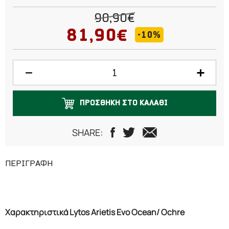
40
90,90€
41
81,90€
-10%
42
43
44
ΠΡΟΣΘΗΚΗ ΣΤΟ ΚΑΛΑΘΙ
45
SHARE:
46
47
ΠΕΡΙΓΡΑΦΗ
Χαρακτηριστικά Lytos Arietis Evo Ocean/ Ochre