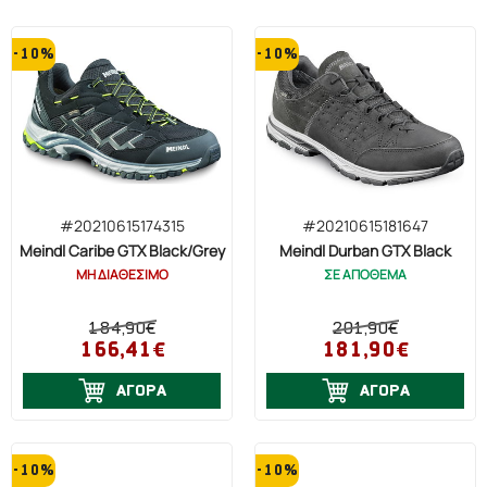
Αδιάβροχο
-10%
-10%
#20210615174315
#20210615181647
Meindl Caribe GTX Black/Grey
Meindl Durban GTX Black
ΜΗ ΔΙΑΘΕΣΙΜΟ
ΣΕ ΑΠΟΘΕΜΑ
184,90€
201,90€
166,41€
181,90€
ΑΓΟΡΑ
ΑΓΟΡΑ
-10%
-10%