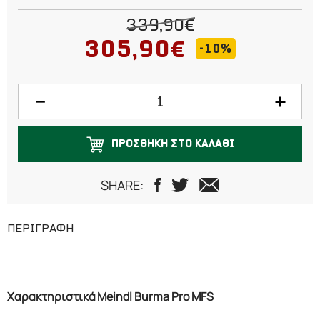
40
339,90€
41
305,90€
-10%
42
43
44
ΠΡΟΣΘΗΚΗ ΣΤΟ ΚΑΛΑΘΙ
45
SHARE:
46
47
ΠΕΡΙΓΡΑΦΗ
Χαρακτηριστικά Meindl Burma Pro MFS