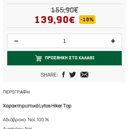
40
155,90€
41
139,90€
-10%
42
43
44
ΠΡΟΣΘΗΚΗ ΣΤΟ ΚΑΛΑΘΙ
45
SHARE:
46
47
ΠΕΡΙΓΡΑΦΗ
Χαρακτηριστικά Lytos Hiker Top
Αδιάβροχο: Ναί 100 %
Διαπνέον: Ναί