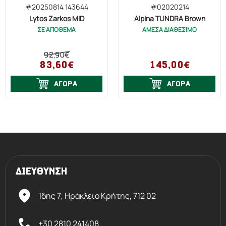
την διαπνοή του άρβυλου.
#20250814 143644
#02020214
Lytos Zarkos MID
Alpina TUNDRA Brown
ΣΕ ΑΠΟΘΕΜΑ
ΑΜΕΣΑ ΔΙΑΘΕΣΙΜΟ
92,90€
83,60€
145,00€
ΑΓΟΡΑ
ΑΓΟΡΑ
ΔΙΕΥΘΥΝΣΗ
Ίδης 7, Ηράκλειο Kρήτης,
712 02
+30 2810 241408