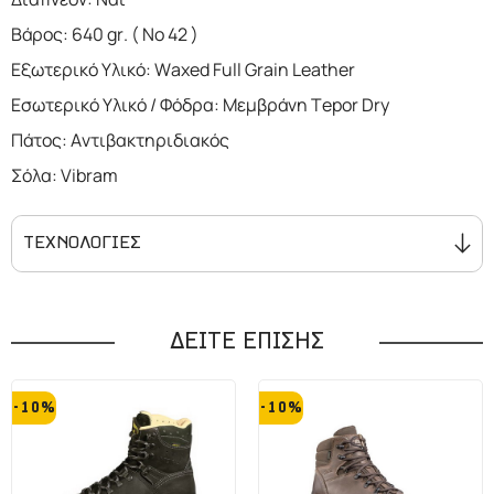
Βάρος: 640 gr. ( No 42 )
Εξωτερικό Υλικό: Waxed Full Grain Leather
Εσωτερικό Υλικό / Φόδρα: Μεμβράνη Tepor Dry
Πάτος: Αντιβακτηριδιακός
Σόλα: Vibram
ΤΕΧΝΟΛΟΓΙΕΣ
Η σόλα VIBRAM είναι κατασκευασμένη
από φυσικό πρωτογενές καουτσούκ
ΔΕΙΤΕ ΕΠΙΣΗΣ
και παρουσιάζει εξαιρετική αντοχή
ενώ παράλληλα έχει υψηλό
-10%
-10%
συντελεστή πρόσφυσης με
αποτέλεσμα να ''γαντζώνεται'' σε