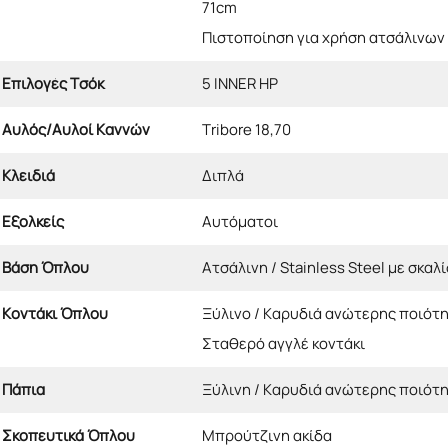
71cm
Πιστοποίηση για χρήση ατσάλινων
Επιλογές Τσόκ
5 INNER HP
Αυλός/Αυλοί Καννών
Tribore 18,70
Κλειδιά
Διπλά
Εξολκείς
Αυτόματοι
Βάση Όπλου
Ατσάλινη / Stainless Steel με σκαλ
Κοντάκι Όπλου
Ξύλινο / Καρυδιά ανώτερης ποιότη
Σταθερό αγγλέ κοντάκι
Πάπια
Ξύλινη / Καρυδιά ανώτερης ποιότη
Σκοπευτικά Όπλου
Μπρούτζινη ακίδα