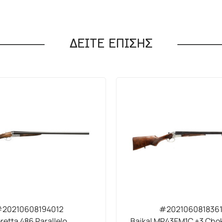
ΔΕΙΤΕ ΕΠΙΣΗΣ
20210608194012
#202106081836
retta 486 Parallelo
Baikal MP43EM1C +3 Chok