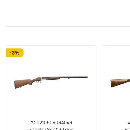
-3%
#20210609094049
#
Zabala Mod 213 Τσόκ
Be