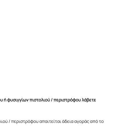
ου ή φυσιγγίων πιστολιού / περιστρόφου λάβετε
λιού / περιστρόφου απαιτείται άδεια αγοράς από το