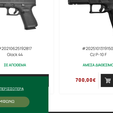
20210625192817
#2025101319150
Glock 44
Cz P-10 F
ΣΕ ΑΠΟΘΕΜΑ
ΑΜΕΣΑ ΔΙΑΘΕΣΙΜ
700,00€
ΜΕΣΩ ΤΗΛΕΦΩΝΟΥ
ΠΕΡΙΣΣΌΤΕΡΑ
ΜΦΩΝΩ