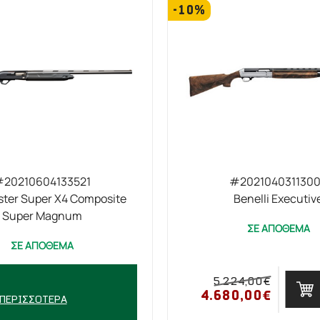
-10%
20210604133521
#202104031130
ter Super X4 Composite
Benelli Executiv
Super Magnum
ΣΕ ΑΠΟΘΕΜΑ
ΣΕ ΑΠΟΘΕΜΑ
90,00€
5.224,00€
ΑΓΟΡΑ
0,00€
4.680,00€
ΠΕΡΙΣΣΌΤΕΡΑ