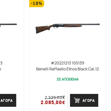
-10%
03
#20221213 105139
e
Benelli Raffaello Ethos Black Cal.12
ΣΕ ΑΠΟΘΕΜΑ
2.325,00€
ΑΓΟΡΑ
ΑΓΟΡΑ
2.085,00€