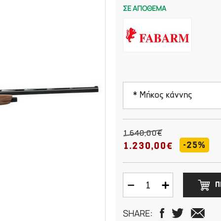
ΣΕ ΑΠΟΘΕΜΑ
* Μήκος κάννης
61cm
1.640,00€
-25%
1.230,00€
66cm
71cm
Π
76cm
SHARE: