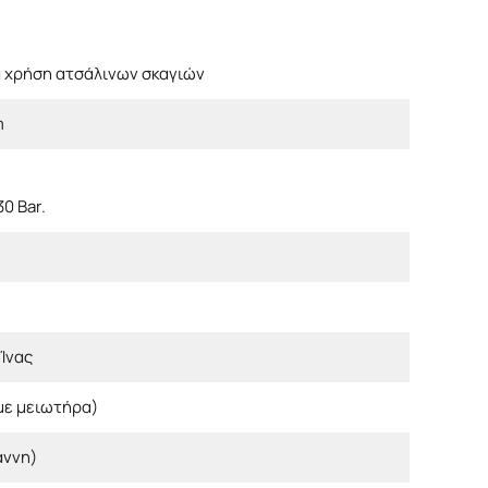
α χρήση ατσάλινων σκαγιών
m
0 Bar.
Ίνας
με μειωτήρα)
άννη)