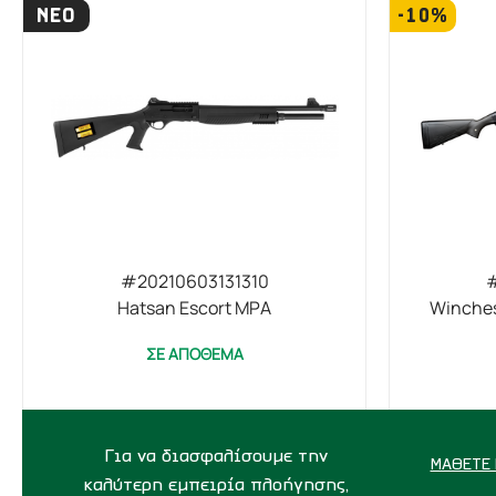
ΝΕΟ
-10%
#20210603131310
#
Hatsan Escort MPA
Winches
ΣΕ ΑΠΟΘΕΜΑ
1.2
450,00€
ΑΓΟΡΑ
Για να διασφαλίσουμε την
1.16
ΜΆΘΕΤΕ 
καλύτερη εμπειρία πλοήγησης,