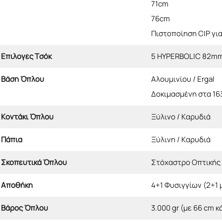
71cm
76cm
Πιστοποίηση CIP γι
Επιλογές Τσόκ
5 HYPERBOLIC 82m
Βάση Όπλου
Αλουμινίου / Ergal
Δοκιμασμένη στα 163
Κοντάκι Όπλου
Ξύλινο / Καρυδιά
Πάπια
Ξύλινη / Καρυδιά
Σκοπευτικά Όπλου
Στόχαστρο Οπτικής 
Αποθήκη
4+1 Φυσιγγίων (2+1 
Βάρος Όπλου
3.000 gr (με 66 cm κ