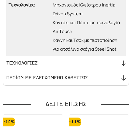
Τεχνολογίες
Μηχανισμός Κλείστρου Inertia
Driven System
Κοντάκι και Πάπια με τεχνολογία
Air Touch
Κάννη και Τσόκ με πιστοποίηση
για ατσάλινα σκάγια Steel Shot
ΤΕΧΝΟΛΟΓΙΕΣ
ΠΡΟΪΟΝ ΜΕ ΕΛΕΓΧΟΜΕΝΟ ΚΑΘΕΣΤΩΣ
Αν πρόκειται να προβείτε σε παραγγελία λειόκαννου
όπλου λάβετε υπόψη σας ότι
:
ΔΕΙΤΕ ΕΠΙΣΗΣ
Για την αγορά ενός λειόκαννου όπλου απαιτείται άδεια
αγοράς κυνηγετικού όπλου από το αστυνομικό τμήμα της
-10%
-11%
περιοχής σας. Αφού ολοκληρώσετε την παραγγελία σας