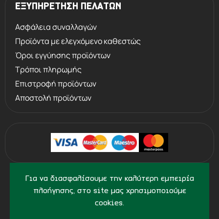
ΕΞΥΠΗΡΕΤΗΣΗ ΠΕΛΑΤΩΝ
Ασφάλεια συναλλαγών
Προϊόντα με ελεγχόμενο καθεστώς
Όροι εγγύησης προϊόντων
Steel Shot. Κάθε κάννη στην οποία
Τρόποι πληρωμής
έχει αποτυπωθεί το σήμα του κρίνου
Επιστροφή προϊόντων
υποβάλλεται σε δοκιμές στον Εθνικό
Αποστολή προϊόντων
Πάγκο Δοκιμών για πυρομαχικά με
από χάλυβα. Τα τσοκ Crio Steel Shot,
ειδικά κατασκευασμένα με επιμήκεις
κώνους σύνδεσης, εγγυώνται μέγιστη
βαλλιστική απόδοση και αντοχή στη
©
2013 - 2026
PERVOLARAKIS.GR
χρήση πυρομαχικών από χάλυβα.
Για να διασφαλίσουμε την καλύτερη εμπειρία
- ALL RIGHTS RESERVED
πλοήγησης, στο site μας χρησιμοποιούμε
cookies.