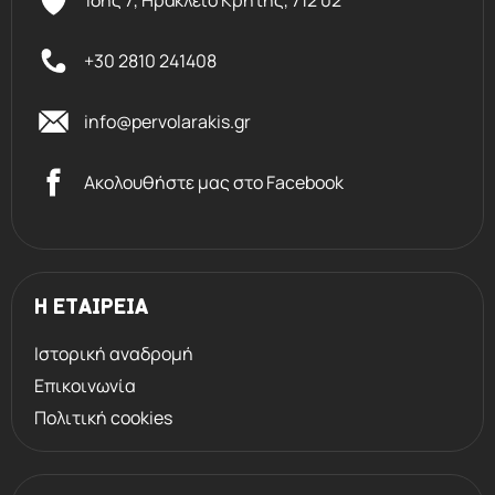
αδρανειακών όπλων και των
καραμπινών Argo E Benelli. Χάρη στην
+30 2810 241408
αεροδυναμική των μικρών
σφαιριδίων, εξασφαλίζει πιο
info@pervolarakis.gr
σταθερό κράτημα του όπλου και
βοηθά στην πιο γρήγορη,
Ακολουθήστε μας στο Facebook
αποτελεσματική και άνετη επώμιση.
Η ψάθα AirTouch εξασφαλίζει τον
φυσικό αερισμό του χεριού και
Η ΕΤΑΙΡΕΙΑ
επιτρέπει μια καλύτερη λαβή.
Ιστορική αναδρομή
Επικοινωνία
Πολιτική cookies