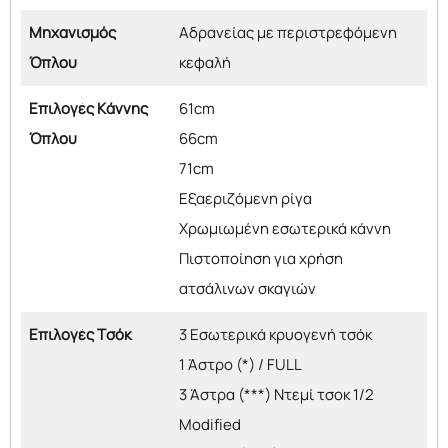
Μηχανισμός
Αδρανείας με περιστρεφόμενη
Όπλου
κεφαλή
Επιλογές Κάννης
61cm
Όπλου
66cm
71cm
Εξαεριζόμενη ρίγα
Χρωμιωμένη εσωτερικά κάννη
Πιστοποίηση για χρήση
ατσάλινων σκαγιών
Επιλογές Τσόκ
3 Εσωτερικά κρυογενή τσόκ
1 Άστρο (*) / FULL
3 Άστρα (***) Ντεμί τσοκ 1/2
Modified