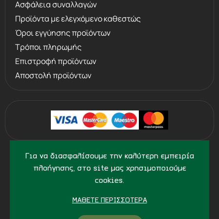
Ασφάλεια συναλλαγών
Προϊόντα με ελεγχόμενο καθεστώς
Steel Shot. Κάθε κάννη στην οποία
Όροι εγγύησης προϊόντων
έχει αποτυπωθεί το σήμα του κρίνου
Τρόποι πληρωμής
υποβάλλεται σε δοκιμές στον Εθνικό
Επιστροφή προϊόντων
Αποστολή προϊόντων
Πάγκο Δοκιμών για πυρομαχικά με
από χάλυβα. Τα τσοκ Crio Steel Shot,
ειδικά κατασκευασμένα με επιμήκεις
κώνους σύνδεσης, εγγυώνται μέγιστη
βαλλιστική απόδοση και αντοχή στη
χρήση πυρομαχικών από χάλυβα.
©
2013 - 2026
PERVOLARAKIS.GR
Για να διασφαλίσουμε την καλύτερη εμπειρία
- ALL RIGHTS RESERVED
πλοήγησης, στο site μας χρησιμοποιούμε
cookies.
ΜΆΘΕΤΕ ΠΕΡΙΣΣΌΤΕΡΑ