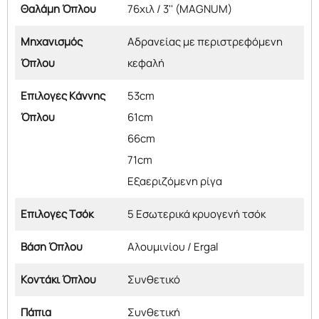
Θαλάμη Όπλου
76χιλ / 3'' (MAGNUM)
Μηχανισμός
Αδρανείας με περιστρεφόμενη
Όπλου
κεφαλή
Επιλογές Κάννης
53cm
Όπλου
61cm
66cm
71cm
Εξαεριζόμενη ρίγα
Επιλογές Τσόκ
5 Εσωτερικά κρυογενή τσόκ
Βάση Όπλου
Αλουμινίου / Ergal
Κοντάκι Όπλου
Συνθετικό
Πάπια
Συνθετική