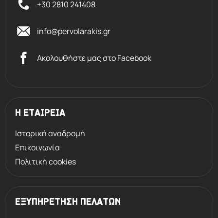
+30 2810 241408
αεροδυναμική των μικρών
σφαιριδίων, εξασφαλίζει πιο
info@pervolarakis.gr
σταθερό κράτημα του όπλου και
βοηθά στην πιο γρήγορη,
Ακολουθήστε μας στο Facebook
αποτελεσματική και άνετη επώμιση.
Η ψάθα AirTouch εξασφαλίζει τον
φυσικό αερισμό του χεριού και
επιτρέπει μια καλύτερη λαβή.
Η ΕΤΑΙΡΕΙΑ
Ιστορική αναδρομή
Επικοινωνία
Πολιτική cookies
ΕΞΥΠΗΡΕΤΗΣΗ ΠΕΛΑΤΩΝ