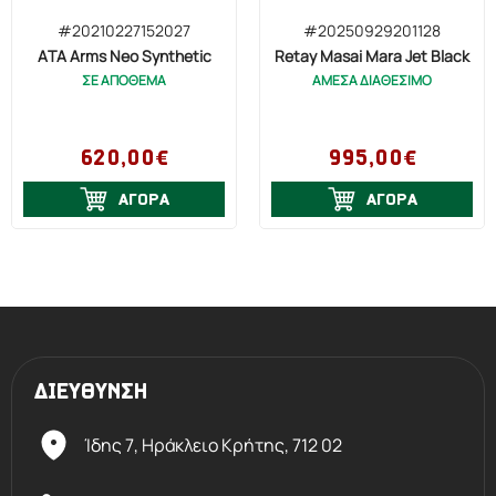
πολύ μεγάλη ανθεκτικότητα και
#20210227152027
#20250929201128
εξαιρετική αξιοπιστία.
ATA Arms Neo Synthetic
Retay Masai Mara Jet Black
ΣΕ ΑΠΟΘΕΜΑ
ΑΜΕΣΑ ΔΙΑΘΕΣΙΜΟ
620,00€
995,00€
ΑΓΟΡΑ
ΑΓΟΡΑ
Η τεχνολογία AirTouch είναι μια ψάθα
διαθέσιμη σε όλες τις λαβές και τις
ΔΙΕΥΘΥΝΣΗ
πάπιες ComforTech των
αδρανειακών όπλων και των
Ίδης 7, Ηράκλειο Kρήτης,
712 02
καραμπινών Argo E Benelli. Χάρη στην