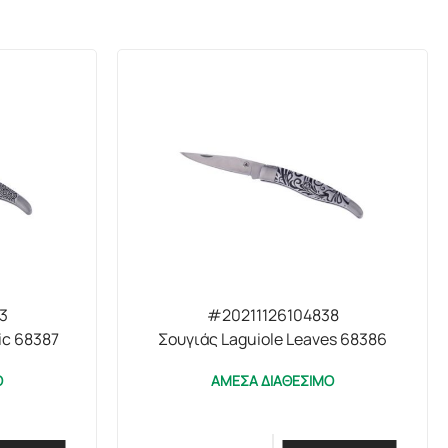
3
#20211126104838
ic 68387
Σουγιάς Laguiole Leaves 68386
Ο
ΑΜΕΣΑ ΔΙΑΘΕΣΙΜΟ