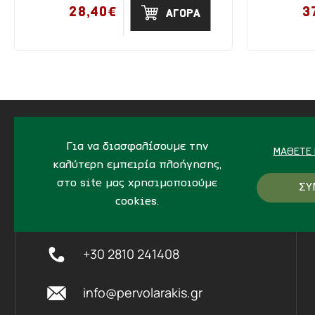
28,40€
3
ΑΓΟΡΑ
Για να διασφαλίσουμε την
ΜΆΘΕΤΕ 
καλύτερη εμπειρία πλοήγησης,
ΔΙΕΥΘΥΝΣΗ
στο site μας χρησιμοποιούμε
ΣΥ
Ίδης 7, Ηράκλειο Kρήτης,
712
cookies.
02
+30 2810 241408
info@pervolarakis.gr