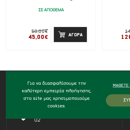
ΣΕ ΑΠΟΘΕΜΑ
50,00€
1
ΑΓΟΡΑ
45,00€
12
Για να διασφαλίσουμε την
ΜΆΘΕΤΕ 
καλύτερη εμπειρία πλοήγησης,
ΔΙΕΥΘΥΝΣΗ
στο site μας χρησιμοποιούμε
ΣΥ
cookies.
Ίδης 7, Ηράκλειο Kρήτης,
712
02