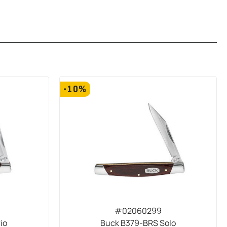
-10%
#02060299
io
Buck B379-BRS Solo