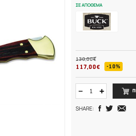
ΣΕ ΑΠΟΘΕΜΑ
130,00€
-10%
117,00€
Π
SHARE: