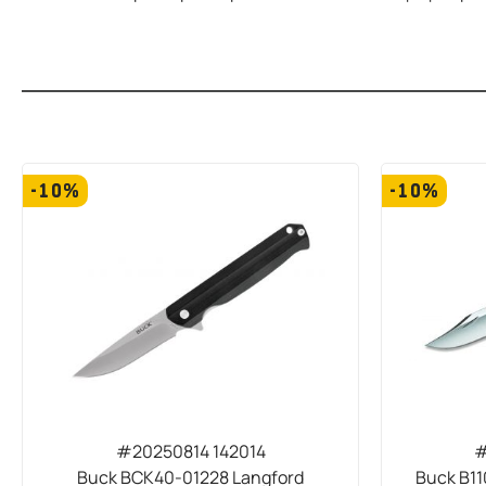
-10%
-10%
#20250814 142014
#
Buck BCK40-01228 Langford
Buck B1