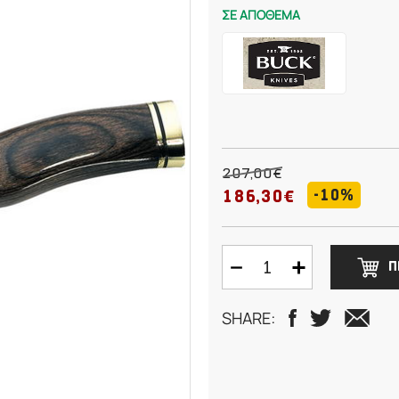
ΣΕ ΑΠΟΘΕΜΑ
207,00€
-10%
186,30€
Π
SHARE: