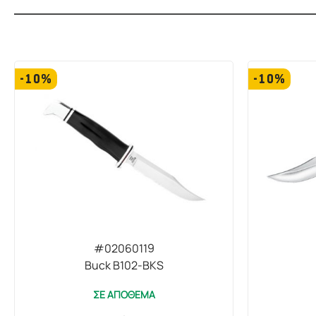
-10%
-10%
#02060119
Buck B102-BKS
ΣΕ ΑΠΟΘΕΜΑ