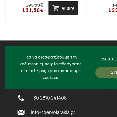
135,00€
1
ΑΓΟΡΑ
121,50€
13
Για να διασφαλίσουμε την
ΜΆΘΕΤΕ 
καλύτερη εμπειρία πλοήγησης,
ΔΙΕΥΘΥΝΣΗ
στο site μας χρησιμοποιούμε
ΣΥ
cookies.
Ίδης 7, Ηράκλειο Kρήτης,
712
02
+30 2810 241408
info@pervolarakis.gr