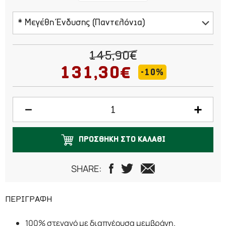
* Μεγέθη Ένδυσης (Παντελόνια)
40
145,90€
42
131,30€
-10%
44
46
48
ΠΡΟΣΘΗΚΗ ΣΤΟ ΚΑΛΑΘΙ
50
SHARE:
52
54
ΠΕΡΙΓΡΑΦΗ
56
100% στεγανό με διαπνέουσα μεμβράνη.