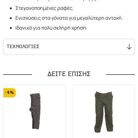
Στεγανοποημένες ραφές.
Ενισχύσεις στα γόνατα για μεγαλύτερη αντοχή.
Ιδανικό για πολύ σκληρή χρήση.
ΤΕΧΝΟΛΟΓΙΕΣ
TC1200. Ύφασμα εξαιρετικά
ανθεκτικό, με μεγάλη αντίσταση στον
ΔΕΙΤΕ ΕΠΙΣΗΣ
αέρα και το νερό. Στεγνώνει
γρήγορα.Σύνθεση 65% Polyester-
-9%
35% Cotton
2 layered membrane. Λειτουργική
αντιανεμική και αδιάβροχη μεμβράνη
που επιτρέπει συγχρόνως την