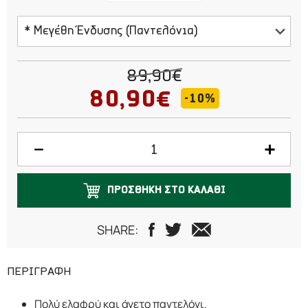
* Μεγέθη Ένδυσης (Παντελόνια)
40
89,90€
42
80,90€
-10%
44
46
48
ΠΡΟΣΘΗΚΗ ΣΤΟ ΚΑΛΑΘΙ
50
SHARE:
58
ΠΕΡΙΓΡΑΦΗ
Πολύ ελαφρύ και άνετο παντελόνι.