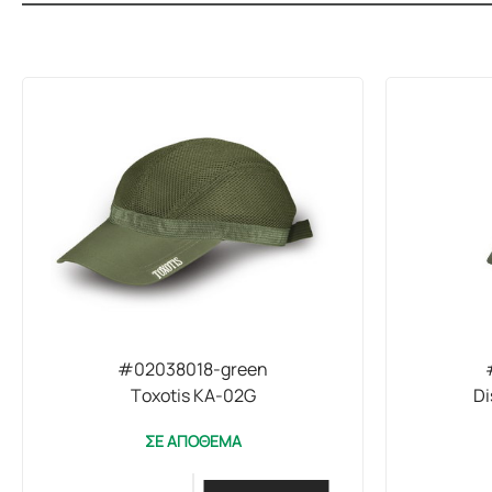
#02038018-green
Toxotis KA-02G
Di
ΣΕ ΑΠΟΘΕΜΑ