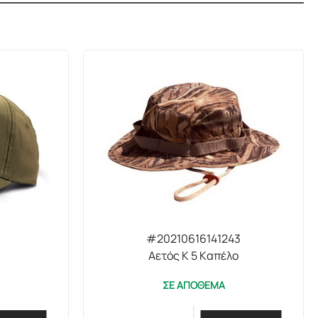
#20210616141243
Αετός Κ 5 Καπέλο
ΣΕ ΑΠΟΘΕΜΑ