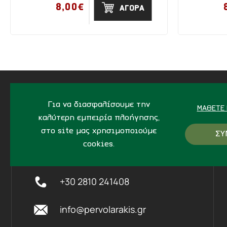
8,00€
ΑΓΟΡΑ
Για να διασφαλίσουμε την
ΜΆΘΕΤΕ 
καλύτερη εμπειρία πλοήγησης,
ΔΙΕΥΘΥΝΣΗ
στο site μας χρησιμοποιούμε
ΣΥ
Ίδης 7, Ηράκλειο Kρήτης,
712
cookies.
02
+30 2810 241408
info@pervolarakis.gr