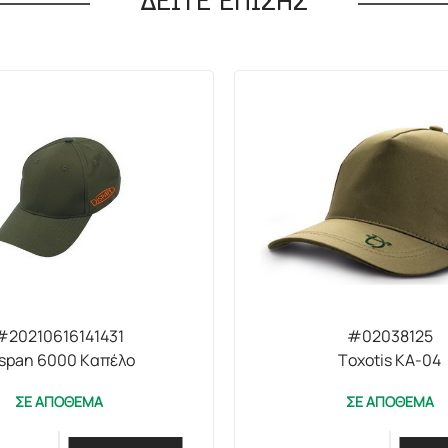
ΔΕΙΤΕ ΕΠΙΣΗΣ
#20210616141431
#02038125
span 6000 Καπέλο
Toxotis KA-04
ΣΕ ΑΠΟΘΕΜΑ
ΣΕ ΑΠΟΘΕΜΑ