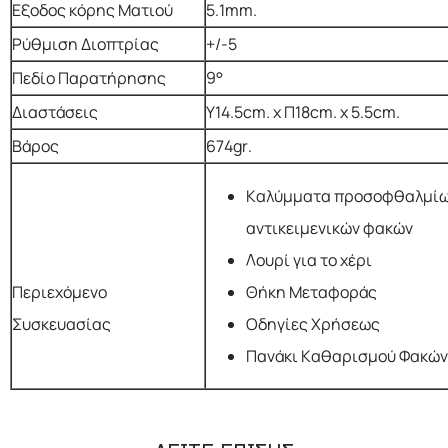
Εξοδος κόρης Ματιού
5.1mm.
Ρύθμιση Διοπτρίας
+/-5
Πεδίο Παρατήρησης
9°
Διαστάσεις
Y14.5cm. x Π18cm. x 5.5cm.
Βάρος
674gr.
Καλύμματα προσοφθαλμίω
αντικειμενικών φακών
Λουρί για το χέρι
Περιεχόμενο
Θήκη Μεταφοράς
Συσκευασίας
Οδηγίες Χρήσεως
Πανάκι Καθαρισμού Φακών