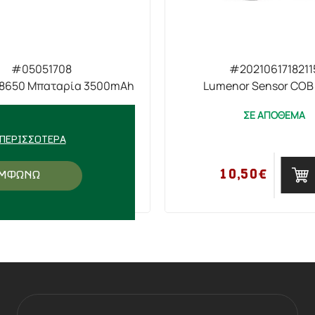
#05051708
#2021061718211
 18650 Μπαταρία 3500mAh
Lumenor Sensor COB
ΣΕ ΑΠΟΘΕΜΑ
ΣΕ ΑΠΟΘΕΜΑ
ΠΕΡΙΣΣΌΤΕΡΑ
2,90€
10,50€
ΜΦΩΝΩ
ΑΓΟΡΑ