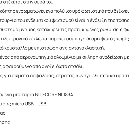
 στέκεται στην ουρά του.
ακόπτης ενσωματώνει ένα πολύ ισχυρό φωτιστικό που δείχνε
τουργία του ενδεικτικού φωτισμού είναι η ένδειξη της τάσης
 σύστημα μνήμης καταχωρεί τις προτιμώμενες ρυθμίσεις φ
ο ηλεκτρονικό κύκλωμα παρέχει συμπαγή δέσμη φωτός χωρίς
τό κρύσταλλο με επίστρωση αντ-αντανακλαστική.
νος από αεροναυπηγικό αλουμίνιο με σκληρή ανοδείωση με 
ς αφαιρούμενο από ανοξείδωτο ατσάλι.
ός για σώματα ασφαλείας, στρατός, κυνήγι, εξωτερική δραστ
όμενη μπαταρία NITECORE NL1834
ισης micro USB - USB
τας
τησης