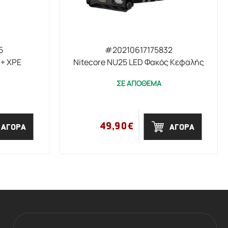
5
#20210617175832
 + XPE
Nitecore NU25 LED Φακός Κεφαλής
ΣΕ ΑΠΟΘΕΜΑ
49,90€
ΑΓΟΡΑ
ΑΓΟΡΑ