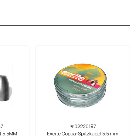
57
#02220197
) 5.5MM
Excite Coppa-Spitzkugel 5.5 mm