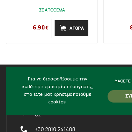
ΣΕ ΑΠΟΘΕΜΑ
6,90€
ΑΓΟΡΑ
Για να διασφαλίσουμε την
ΜΆΘΕΤΕ 
καλύτερη εμπειρία πλοήγησης,
ΔΙΕΥΘΥΝΣΗ
στο site μας χρησιμοποιούμε
ΣΥ
cookies.
Ίδης 7, Ηράκλειο Kρήτης,
712
02
+30 2810 241408