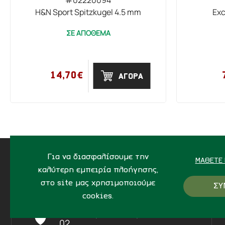
H&N Sport Spitzkugel 4.5 mm
Ex
ΣΕ ΑΠΟΘΕΜΑ
14,70€
ΑΓΟΡΑ
Για να διασφαλίσουμε την
ΜΆΘΕΤΕ 
καλύτερη εμπειρία πλοήγησης,
στο site μας χρησιμοποιούμε
ΣΥ
ΔΙΕΥΘΥΝΣΗ
cookies.
Ίδης 7, Ηράκλειο Kρήτης,
712
02