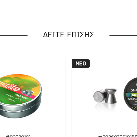
ΔΕΙΤΕ ΕΠΙΣΗΣ
ΝΕΟ
#02220181
#202607251015