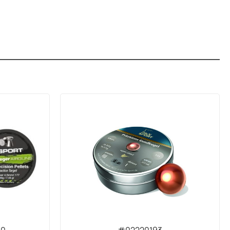
30
#02220193