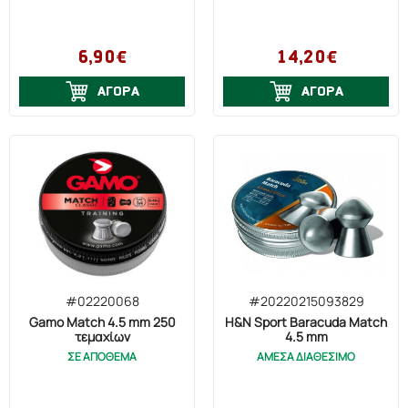
6,90€
14,20€
ΑΓΟΡΑ
ΑΓΟΡΑ
#02220068
#20220215093829
Gamo Match 4.5 mm 250
H&N Sport Baracuda Match
τεμαχίων
4.5 mm
ΣΕ ΑΠΟΘΕΜΑ
ΑΜΕΣΑ ΔΙΑΘΕΣΙΜΟ