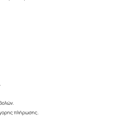
.
βολών.
γορης πλήρωσης.