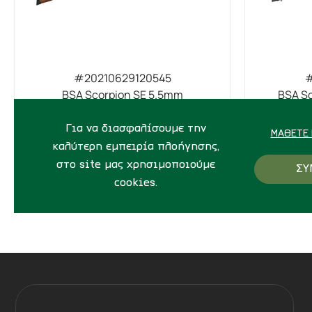
#20210629120545
#
BSA Scorpion SE 5.5mm
BSA Sc
ΣΕ ΑΠΟΘΕΜΑ
Για να διασφαλίσουμε την
ΜΆΘΕΤΕ 
καλύτερη εμπειρία πλοήγησης,
στο site μας χρησιμοποιούμε
81
ΜΕΣΩ ΤΗΛΕΦΩΝΟΥ
ΣΥ
cookies.