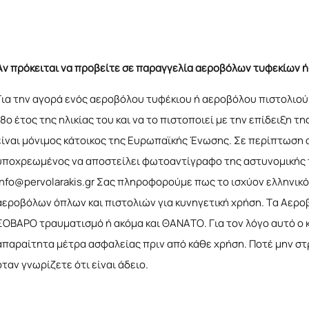
Αν πρόκειται να προβείτε σε παραγγελία αεροβόλων τυφεκίων ή
Για την αγορά ενός αεροβόλου τυφέκιου ή αεροβόλου πιστολιού 
18ο έτος της ηλικίας του και να το πιστοποιεί με την επίδειξη 
είναι μόνιμος κάτοικος της Ευρωπαϊκής Ένωσης. Σε περίπτωση
υποχρεωμένος να αποστείλει φωτοαντίγραφο της αστυνομικής τ
info@pervolarakis.gr Σας πληροφορούμε πως το ισχύον ελληνικ
αεροβόλων όπλων και πιστολιών για κυνηγετική χρήση. Τα Αερο
ΣΟΒΑΡΟ τραυματισμό ή ακόμα και ΘΑΝΑΤΟ. Για τον λόγο αυτό ο κ
απαραίτητα μέτρα ασφαλείας πριν από κάθε χρήση. Ποτέ μην στ
όταν γνωρίζετε ότι είναι άδειο.