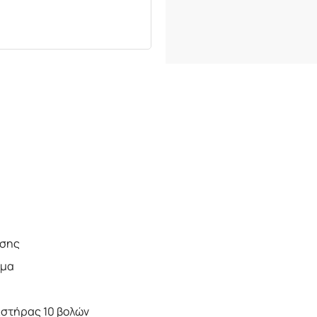
ησης
λμα
ιστήρας 10 βολών