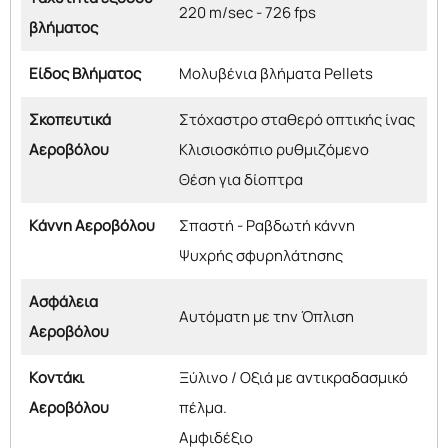
220 m/sec - 726 fps
βλήματος
Είδος Βλήματος
Μολυβένια βλήματα Pellets
Σκοπευτικά
Στόχαστρο σταθερό οπτικής ίνας
Αεροβόλου
Κλισιοσκόπιο ρυθμιζόμενο
Θέση για δίοπτρα
Κάννη Αεροβόλου
Σπαστή - Ραβδωτή κάννη
Ψυχρής σφυρηλάτησης
Ασφάλεια
Αυτόματη με την Όπλιση
Αεροβόλου
Κοντάκι
Ξύλινο / Οξιά με αντικραδασμικό
Αεροβόλου
πέλμα.
Αμφιδέξιο