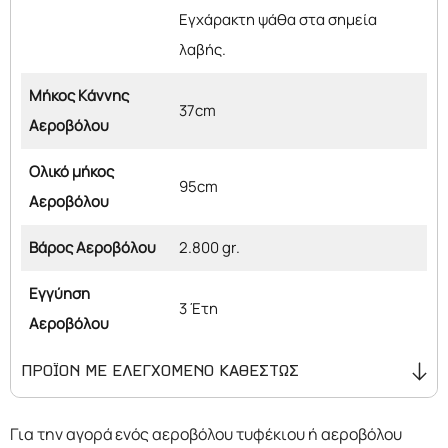
Εγχάρακτη ψάθα στα σημεία
λαβής.
Μήκος Κάννης
37cm
Αεροβόλου
Ολικό μήκος
95cm
Αεροβόλου
Βάρος Αεροβόλου
2.800 gr.
Εγγύηση
3 Έτη
Αεροβόλου
ΠΡΟΪΟΝ ΜΕ ΕΛΕΓΧΟΜΕΝΟ ΚΑΘΕΣΤΩΣ
Αν πρόκειται να προβείτε σε παραγγελία αεροβόλων
Για την αγορά ενός αεροβόλου τυφέκιου ή αεροβόλου
τυφεκίων ή αεροβόλων πιστολιών λάβετε υπόψη σας ότι :