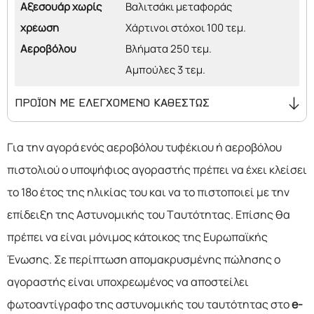
Αξεσουάρ χωρίς
Βαλιτσάκι μεταφοράς
χρέωση
Χάρτινοι στόχοι 100 τεμ.
Αεροβόλου
Βλήματα 250 τεμ.
Αμπούλες 3 τεμ.
ΠΡΟΪΟΝ ΜΕ ΕΛΕΓΧΟΜΕΝΟ ΚΑΘΕΣΤΩΣ
Αν πρόκειται να προβείτε σε παραγγελία αεροβόλων
Για την αγορά ενός αεροβόλου τυφέκιου ή αεροβόλου
τυφεκίων ή αεροβόλων πιστολιών λάβετε υπόψη σας ότι :
πιστολιού ο υποψήφιος αγοραστής πρέπει να έχει κλείσει
Για την αγορά ενός αεροβόλου τυφέκιου ή αεροβόλου
το 18ο έτος της ηλικίας του και να το πιστοποιεί με την
πιστολιού ο υποψήφιος αγοραστής πρέπει να έχει κλείσει
επίδειξη της Αστυνομικής του Ταυτότητας. Επίσης θα
το 18ο έτος της ηλικίας του και να το πιστοποιεί με την
πρέπει να είναι μόνιμος κάτοικος της Ευρωπαϊκής
επίδειξη της Αστυνομικής του Ταυτότητας. Επίσης θα
Ένωσης. Σε περίπτωση απομακρυσμένης πώλησης ο
πρέπει να είναι μόνιμος κάτοικος της Ευρωπαϊκής
αγοραστής είναι υποχρεωμένος να αποστείλει
Ένωσης. Σε περίπτωση απομακρυσμένης πώλησης ο
φωτοαντίγραφο της αστυνομικής του ταυτότητας στο
e-
αγοραστής είναι υποχρεωμένος να αποστείλει