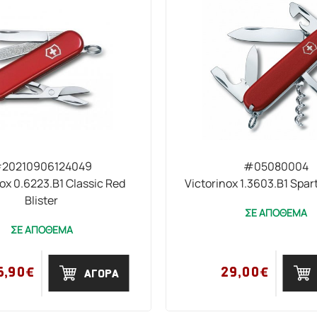
20210906124049
#05080004
ox 0.6223.B1 Classic Red
Victorinox 1.3603.B1 Spart
Blister
ΣΕ ΑΠΟΘΕΜΑ
ΣΕ ΑΠΟΘΕΜΑ
6,90€
29,00€
ΑΓΟΡΑ